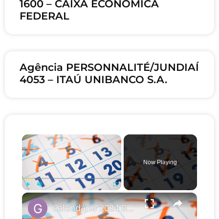
1600 – CAIXA ECONOMICA
FEDERAL
Agência PERSONNALITÉ/JUNDIAÍ
4053 – ITAÚ UNIBANCO S.A.
×
Now Playing
×
Play
Unmute
Fullscreen
Calendário 2024 Brasil