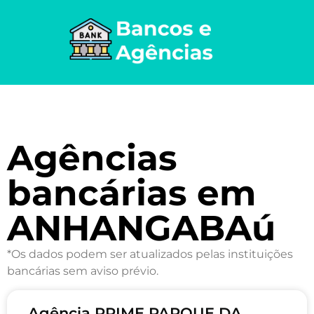
Agências
bancárias em
ANHANGABAú
*Os dados podem ser atualizados pelas instituições
bancárias sem aviso prévio.
Agência PRIME PARQUE DA