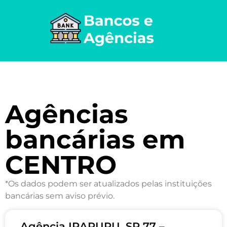
Agências
bancárias em
CENTRO
*Os dados podem ser atualizados pelas instituições
bancárias sem aviso prévio.
Agência IRAPURU, SP 77 –