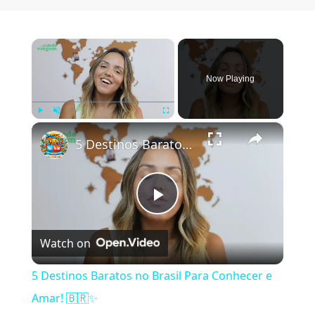
×
Now Playing
×
Play
Unmute
Fullscreen
5 Destinos Baratos no Brasil Para Conhecer e Amar! 🇧🇷✨
Play Video
Watch on
5 Destinos Baratos no Brasil Para Conhecer e
Amar! 🇧🇷✨