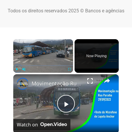
Todos os direitos reservados 2025 © Bancos e agências
×
Now Playing
×
Play
Unmute
Fullscreen
Movimentação Rua Paraiba dia 29/09/2023 + Teste Microfone de Lapela Anchor
Play Video
Watch on