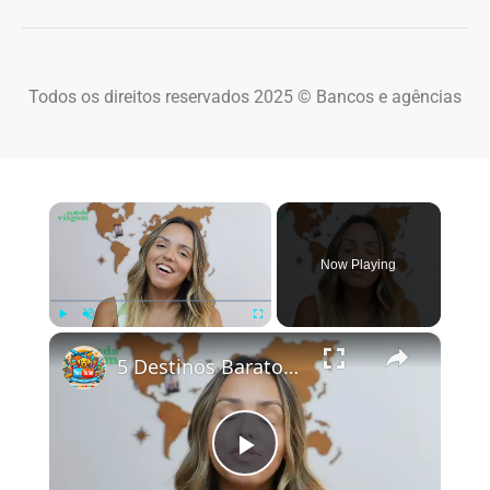
Todos os direitos reservados 2025 © Bancos e agências
×
Now Playing
×
Play
Unmute
Fullscreen
5 Destinos Baratos no Brasil Para Conhecer e Amar! 🇧🇷✨
Play Video