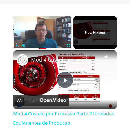
×
Now Playing
×
Play
Unmute
Fullscreen
Mod 4 Custeio por Processo Parte 2 Unidades Equivalentes de Producao
Play Video
Watch on
Mod 4 Custeio por Processo Parte 2 Unidades
Equivalentes de Producao