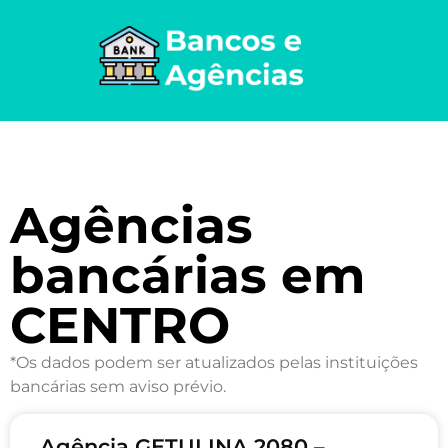
Agências
bancárias em
CENTRO
*Os dados podem ser atualizados pelas instituições
bancárias sem aviso prévio.
Agência GETULINA 2080 –