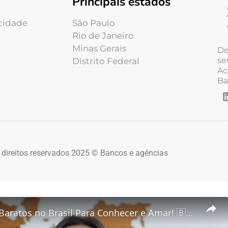
Principais estados
acidade
São Paulo
Rio de Janeiro
Minas Gerais
De
se
Distrito Federal
Ac
Ba
 direitos reservados 2025 © Bancos e agências
5 Destinos Baratos no Brasil Para Conhecer e Amar! 🇧🇷✨