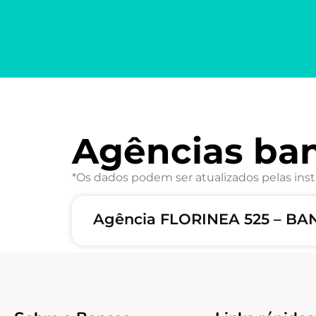
Agências ba
*Os dados podem ser atualizados pelas inst
Agência FLORINEA 525 – BA