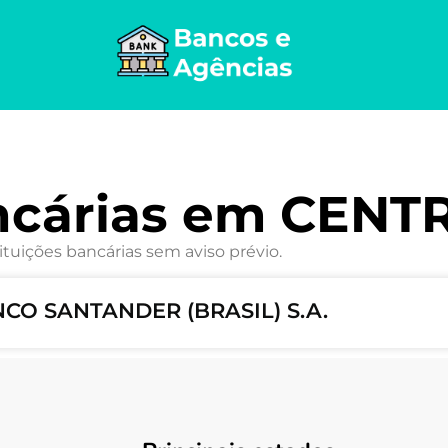
ncárias em CENT
ituições bancárias sem aviso prévio.
NCO SANTANDER (BRASIL) S.A.