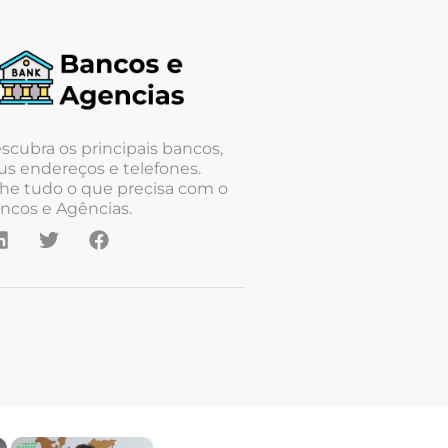
scubra os principais bancos,
us endereços e telefones.
he tudo o que precisa com o
ncos e Agências.
×
×