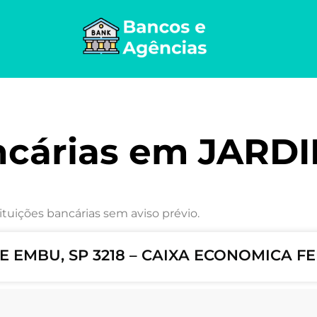
ncárias em JARD
ituições bancárias sem aviso prévio.
 EMBU, SP 3218 – CAIXA ECONOMICA F