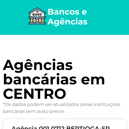
Agências
bancárias em
CENTRO
*Os dados podem ser atualizados pelas instituições
bancárias sem aviso prévio.
Agência 001 0712 BERTIOGA-SP