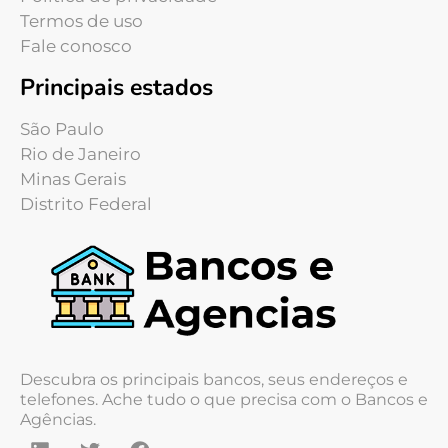
Termos de uso
Fale conosco
Principais estados
São Paulo
Rio de Janeiro
Minas Gerais
Distrito Federal
Descubra os principais bancos, seus endereços e
telefones. Ache tudo o que precisa com o Bancos e
Agências.