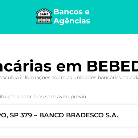
ncárias em BEB
ubra informações sobre as unidades bancárias na cida
ituições bancárias sem aviso prévio.
, SP 379 – BANCO BRADESCO S.A.