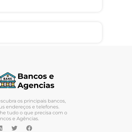
scubra os principais bancos,
us endereços e telefones.
he tudo o que precisa com o
ncos e Agências.