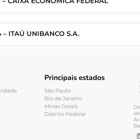
1 – CAIXA ECONOMICA FEDERAL
 – ITAÚ UNIBANCO S.A.
Principais estados
acidade
São Paulo
Rio de Janeiro
Minas Gerais
De
se
Distrito Federal
Ac
Ba