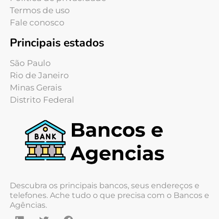
Termos de uso
Fale conosco
Principais estados
São Paulo
Rio de Janeiro
Minas Gerais
Distrito Federal
Descubra os principais bancos, seus endereços e
telefones. Ache tudo o que precisa com o Bancos e
Agências.