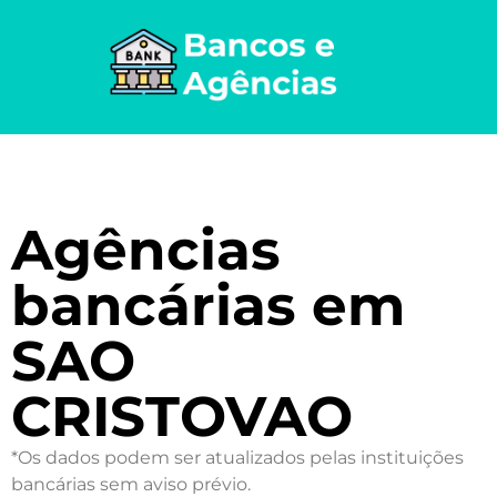
Agências
bancárias em
SAO
CRISTOVAO
*Os dados podem ser atualizados pelas instituições
bancárias sem aviso prévio.