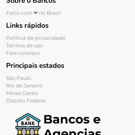
Sobre o Bancos
Feito com ❤ no Brasil
Links rápidos
Política de privacidade
Termos de uso
Fale conosco
Principais estados
São Paulo
Rio de Janeiro
Minas Gerais
Distrito Federal