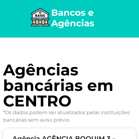
Agências
bancárias em
CENTRO
*Os dados podem ser atualizados pelas instituições
bancárias sem aviso prévio.
Agência AGÊNCIA BOQUIM 3 –