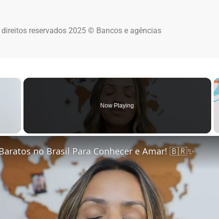
 direitos reservados 2025 © Bancos e agências
×
Now Playing
 Video
Baratos no Brasil Para Conhecer e Amar! 🇧🇷✨