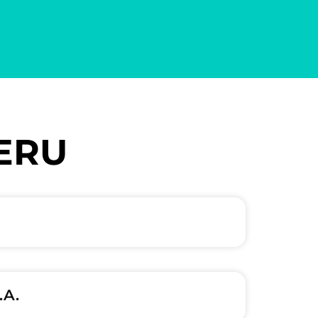
GERU
.A.