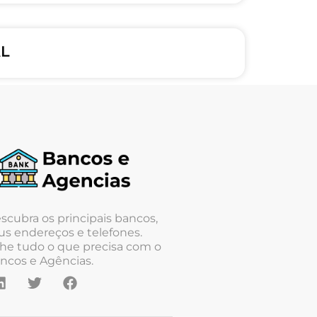
AL
scubra os principais bancos,
us endereços e telefones.
he tudo o que precisa com o
ncos e Agências.