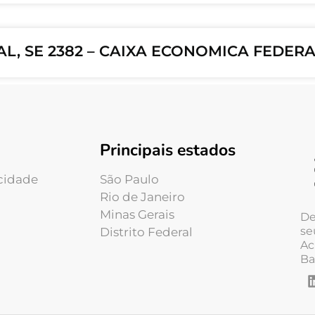
AL, SE 2382 – CAIXA ECONOMICA FEDER
Principais estados
acidade
São Paulo
Rio de Janeiro
Minas Gerais
De
se
Distrito Federal
Ac
Ba