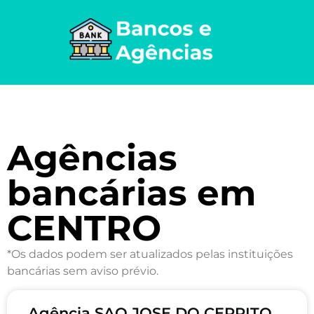
Agências
bancárias em
CENTRO
*Os dados podem ser atualizados pelas instituições
bancárias sem aviso prévio.
Agência SAO JOSE DO CERRITO