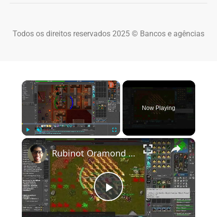
Todos os direitos reservados 2025 © Bancos e agências
×
Now Playing
×
Play
Unmute
Fullscreen
Rubinot Oramond Task Caminho Rápido
Play Video