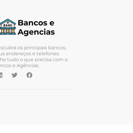
scubra os principais bancos,
us endereços e telefones.
he tudo o que precisa com o
ncos e Agências.