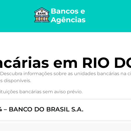
ncárias em RIO 
scubra informações sobre as unidades bancárias na cid
s disponíveis.
ituições bancárias sem aviso prévio.
 – BANCO DO BRASIL S.A.