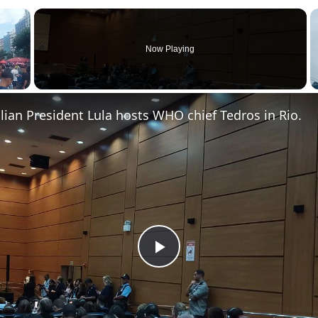
×
Now Playing
zilian President Lula hosts WHO chief Tedros in Rio.
Play Video