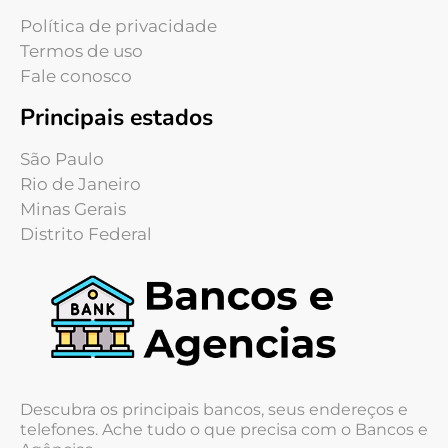
Política de privacidade
Termos de uso
Fale conosco
Principais estados
São Paulo
Rio de Janeiro
Minas Gerais
Distrito Federal
Descubra os principais bancos, seus endereços e
telefones. Ache tudo o que precisa com o Bancos e