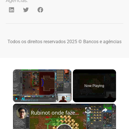
Agências.
Todos os direitos reservados 2025 © Bancos e agências
×
Now Playing
×
Play
Unmute
Fullscreen
Rubinot onde fazer a Task de Oramond