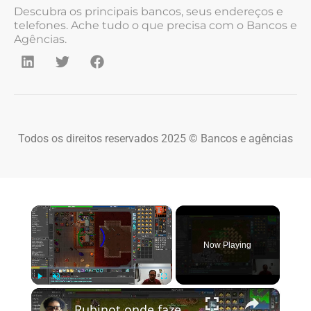
Descubra os principais bancos, seus endereços e
telefones. Ache tudo o que precisa com o Bancos e
Agências.
Todos os direitos reservados 2025 © Bancos e agências
×
Now Playing
×
Play
Unmute
Fullscreen
Rubinot onde fazer a Task de Oramond