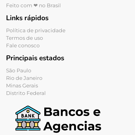
Feito com ❤ no Brasil
Links rápidos
Política de privacidade
Termos de uso
Fale conosco
Principais estados
São Paulo
Rio de Janeiro
Minas Gerais
Distrito Federal