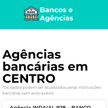
Agências
bancárias em
CENTRO
*Os dados podem ser atualizados pelas instituições
bancárias sem aviso prévio.
Agência INDAIAL 928 – BANCO