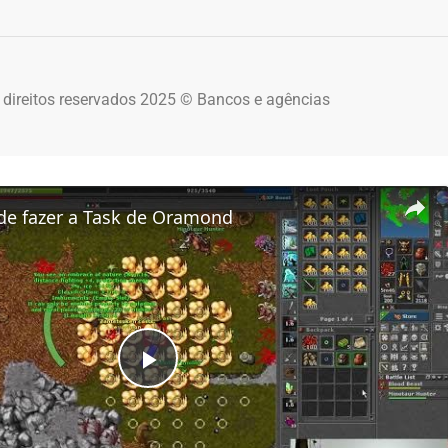
 direitos reservados 2025 © Bancos e agências
de fazer a Task de Oramond
Play Video