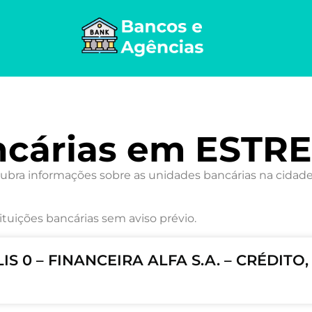
ncárias em ESTR
ra informações sobre as unidades bancárias na cidade,
ituições bancárias sem aviso prévio.
S 0 – FINANCEIRA ALFA S.A. – CRÉDITO