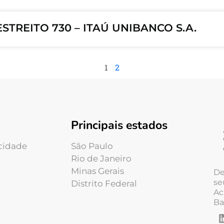
STREITO 730 – ITAÚ UNIBANCO S.A.
1
2
Principais estados
acidade
São Paulo
Rio de Janeiro
Minas Gerais
De
se
Distrito Federal
Ac
Ba