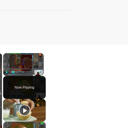
×
×
Play
Unmute
Fullscreen
Now Playing