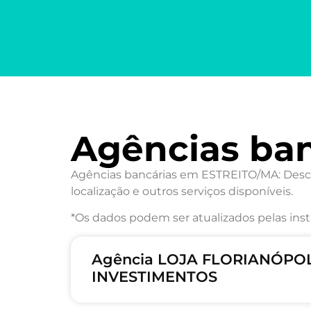
Agências ba
Agências bancárias em ESTREITO/MA: Descub
localização e outros serviços disponíveis.
*Os dados podem ser atualizados pelas inst
Agência LOJA FLORIANÓPOLI
INVESTIMENTOS