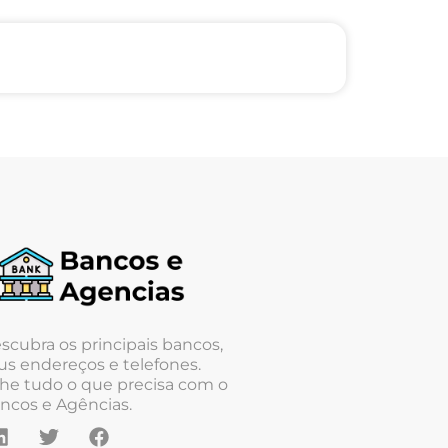
scubra os principais bancos,
us endereços e telefones.
he tudo o que precisa com o
ncos e Agências.