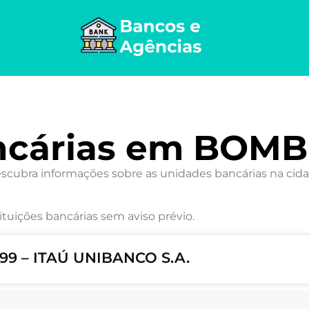
ncárias em BOM
ubra informações sobre as unidades bancárias na cidad
ituições bancárias sem aviso prévio.
99 – ITAÚ UNIBANCO S.A.