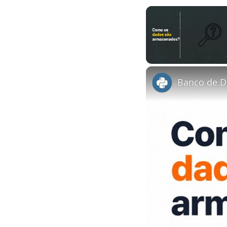
Unmute
Banco de D