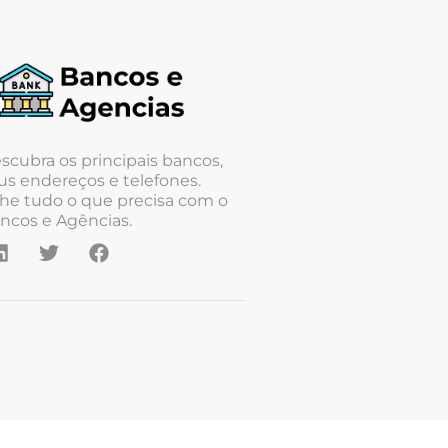
scubra os principais bancos,
us endereços e telefones.
he tudo o que precisa com o
ncos e Agências.