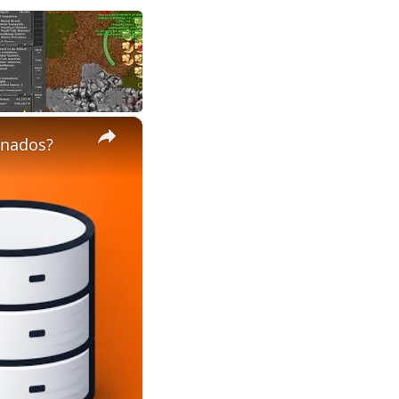
×
enados?