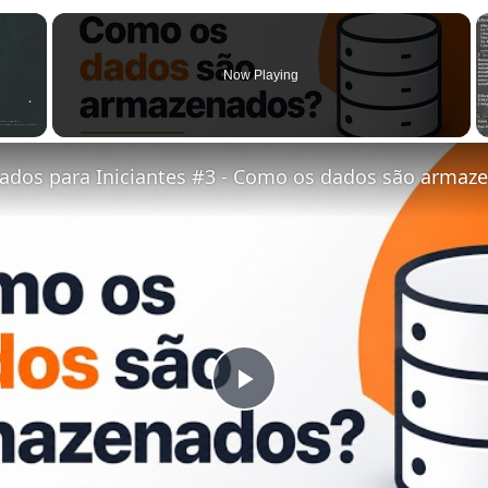
×
Now Playing
ados para Iniciantes #3 - Como os dados são armaz
Play Video