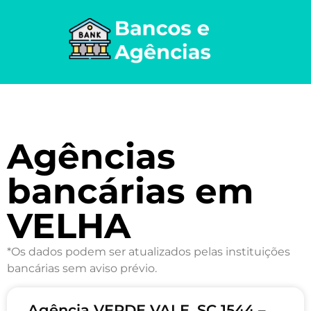
Agências
bancárias em
VELHA
*Os dados podem ser atualizados pelas instituições
bancárias sem aviso prévio.
Agência VERDE VALE, SC 1544 –