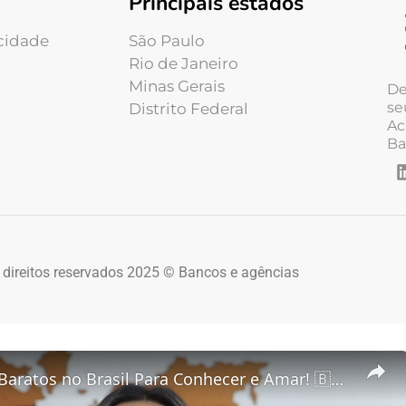
Principais estados
acidade
São Paulo
Rio de Janeiro
Minas Gerais
De
se
Distrito Federal
Ac
Ba
 direitos reservados 2025 © Bancos e agências
5 Destinos Baratos no Brasil Para Conhecer e Amar! 🇧🇷✨