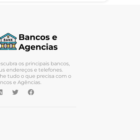
scubra os principais bancos,
us endereços e telefones.
he tudo o que precisa com o
ncos e Agências.