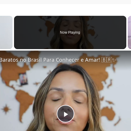
×
Now Playing
Baratos no Brasil Para Conhecer e Amar! 🇧🇷✨
Play Video