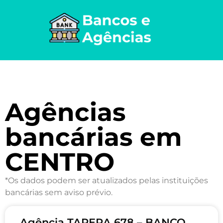
Agências
bancárias em
CENTRO
*Os dados podem ser atualizados pelas instituições
bancárias sem aviso prévio.
Agência TAPERA 678 – BANCO