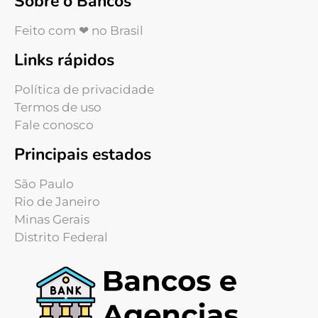
Sobre o Bancos
Feito com ❤ no Brasil
Links rápidos
Política de privacidade
Termos de uso
Fale conosco
Principais estados
São Paulo
Rio de Janeiro
Minas Gerais
Distrito Federal