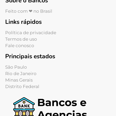
Sobre o Bancos
Feito com ❤ no Brasil
Links rápidos
Política de privacidade
Termos de uso
Fale conosco
Principais estados
São Paulo
Rio de Janeiro
Minas Gerais
Distrito Federal