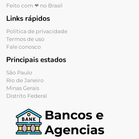
Feito com ❤ no Brasil
Links rápidos
Política de privacidade
Termos de uso
Fale conosco
Principais estados
São Paulo
Rio de Janeiro
Minas Gerais
Distrito Federal