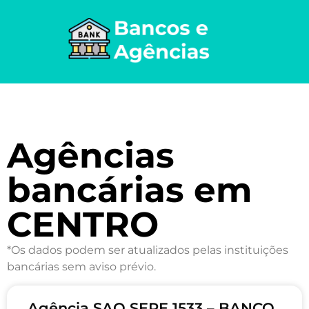
Agências
bancárias em
CENTRO
*Os dados podem ser atualizados pelas instituições
bancárias sem aviso prévio.
Agência SAO SEPE 1533 – BANCO