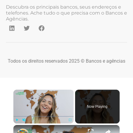
Descubra os principais bancos, seus endereços e
telefones. Ache tudo o que precisa com o Bancos e
Agências.
Todos os direitos reservados 2025 © Bancos e agências
×
Now Playing
×
Play
Unmute
Fullscreen