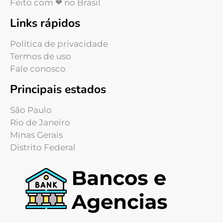
Feito com ❤ no Brasil
Links rápidos
Política de privacidade
Termos de uso
Fale conosco
Principais estados
São Paulo
Rio de Janeiro
Minas Gerais
Distrito Federal