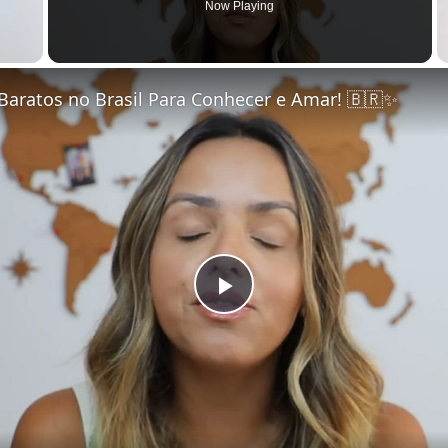
Now Playing
Baratos no Brasil Para Conhecer e Amar! 🇧🇷✨
Play Video