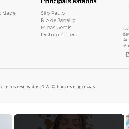
Principais estados
acidade
São Paulo
Rio de Janeiro
Minas Gerais
De
se
Distrito Federal
Ac
Ba
 direitos reservados 2025 © Bancos e agências
×