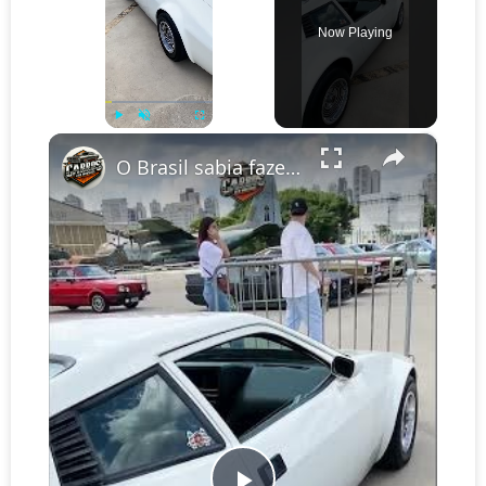
Now Playing
×
Play
Unmute
Fullscreen
O Brasil sabia fazer carros 🙏