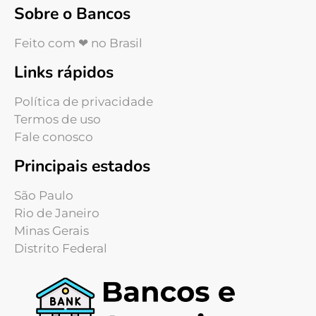
Sobre o Bancos
Feito com ❤ no Brasil
Links rápidos
Política de privacidade
Termos de uso
Fale conosco
Principais estados
São Paulo
Rio de Janeiro
Minas Gerais
Distrito Federal