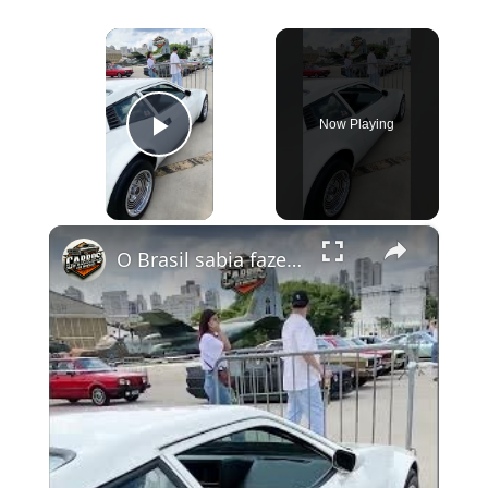
×
Now Playing
Play Video
×
O Brasil sabia fazer carros 🙏