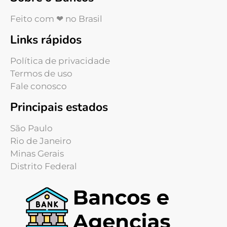
Feito com ❤ no Brasil
Links rápidos
Política de privacidade
Termos de uso
Fale conosco
Principais estados
São Paulo
Rio de Janeiro
Minas Gerais
Distrito Federal