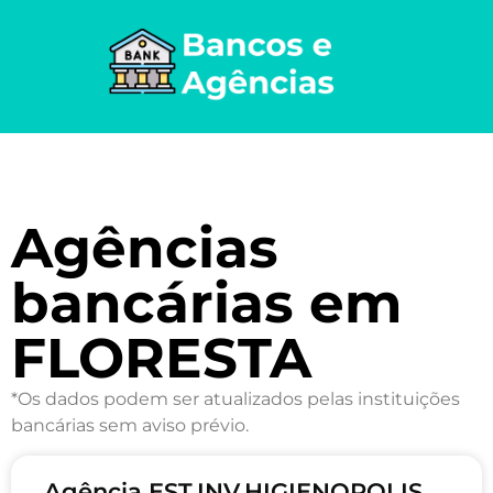
Agências
bancárias em
FLORESTA
*Os dados podem ser atualizados pelas instituições
bancárias sem aviso prévio.
Agência EST.INV.HIGIENOPOLIS