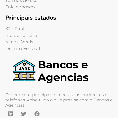
Termos de uso
Fale conosco
Principais estados
São Paulo
Rio de Janeiro
Minas Gerais
Distrito Federal
Descubra os principais bancos, seus endereços e
telefones. Ache tudo o que precisa com o Bancos e
Agências.