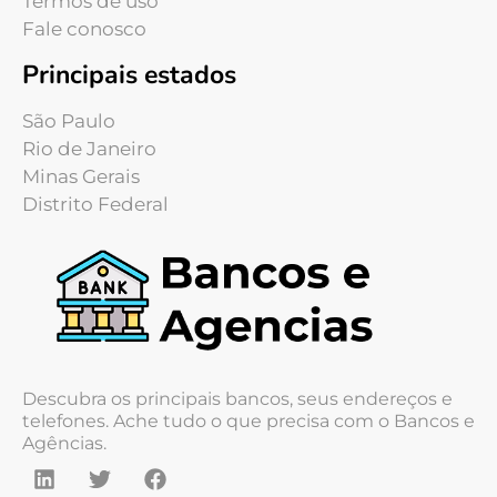
Termos de uso
Fale conosco
Principais estados
São Paulo
Rio de Janeiro
Minas Gerais
Distrito Federal
Descubra os principais bancos, seus endereços e
telefones. Ache tudo o que precisa com o Bancos e
Agências.