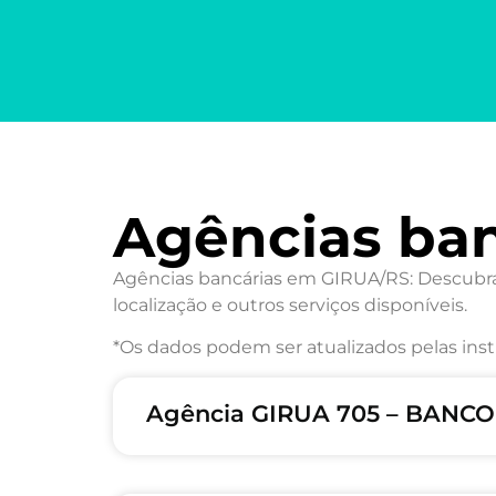
Agências ba
Agências bancárias em GIRUA/RS: Descubra 
localização e outros serviços disponíveis.
*Os dados podem ser atualizados pelas inst
Agência GIRUA 705 – BANCO