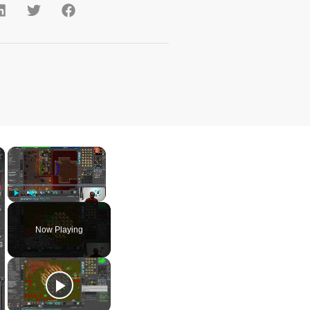
×
×
Play
Unmute
Fullscreen
Now Playing