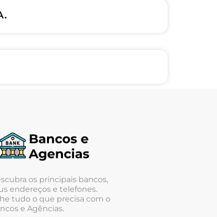
A.
scubra os principais bancos,
us endereços e telefones.
he tudo o que precisa com o
ncos e Agências.