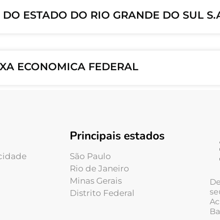
O DO ESTADO DO RIO GRANDE DO SUL S.
CAIXA ECONOMICA FEDERAL
Principais estados
acidade
São Paulo
Rio de Janeiro
Minas Gerais
De
se
Distrito Federal
Ac
Ba