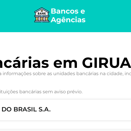
ncárias em GIRUA
informações sobre as unidades bancárias na cidade, in
ituições bancárias sem aviso prévio.
 DO BRASIL S.A.