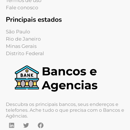
Termos de uso
Fale conosco
Principais estados
São Paulo
Rio de Janeiro
Minas Gerais
Distrito Federal
Descubra os principais bancos, seus endereços e
telefones. Ache tudo o que precisa com o Bancos e
Agências.