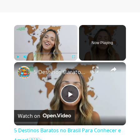
×
Now Playing
×
Play
Unmute
Fullscreen
5 Destinos Baratos no Brasil Para Conhecer e Amar! 🇧🇷✨
Play Video
Watch on
5 Destinos Baratos no Brasil Para Conhecer e