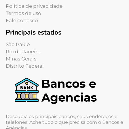
Política de privacidade
Termos de uso
Fale conosco
Principais estados
São Paulo
Rio de Janeiro
Minas Gerais
Distrito Federal
Descubra os principais bancos, seus endereços e
telefones. Ache tudo o que precisa com o Bancos e
Agências.