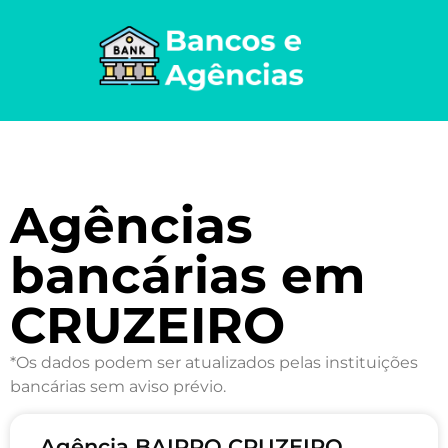
Agências
bancárias em
CRUZEIRO
*Os dados podem ser atualizados pelas instituições
bancárias sem aviso prévio.
Agência BAIRRO CRUZEIRO