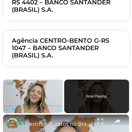
RS 4402 – BANCO SANTANDER
(BRASIL) S.A.
Agência CENTRO-BENTO G-RS
1047 – BANCO SANTANDER
(BRASIL) S.A.
×
Now Playing
×
Play
Unmute
Fullscreen
5 Destinos Baratos no Brasil Para Conhecer e Amar! 🇧🇷✨