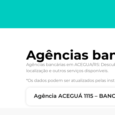
Agências ba
Agências bancárias em ACEGUA/RS: Descubra
localização e outros serviços disponíveis.
*Os dados podem ser atualizados pelas inst
Agência ACEGUÁ 1115 – BA