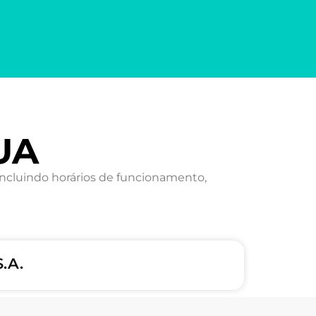
UA
ncluindo horários de funcionamento,
.A.