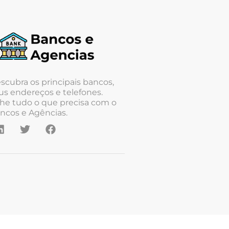
scubra os principais bancos,
us endereços e telefones.
he tudo o que precisa com o
ncos e Agências.