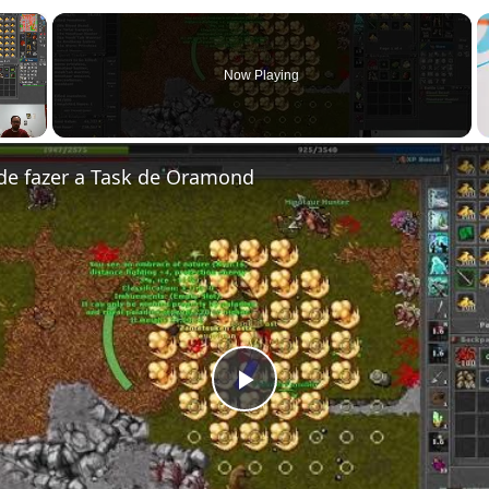
×
Now Playing
de fazer a Task de Oramond
Play Video