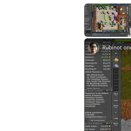
Unmute
Rubinot on