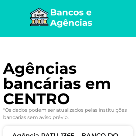
Agências
bancárias em
CENTRO
*Os dados podem ser atualizados pelas instituições
bancárias sem aviso prévio.
Agência PATU 1365 – BANCO DO