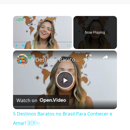
×
Now Playing
×
Play
Unmute
Fullscreen
5 Destinos Baratos no Brasil Para Conhecer e Amar! 🇧🇷✨
Play Video
Watch on
5 Destinos Baratos no Brasil Para Conhecer e
Amar! 🇧🇷✨