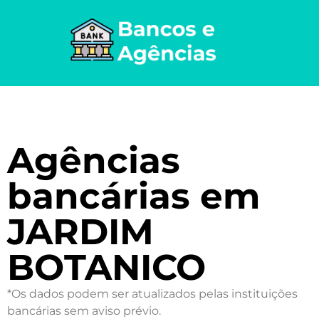
Agências
bancárias em
JARDIM
BOTANICO
*Os dados podem ser atualizados pelas instituições
bancárias sem aviso prévio.