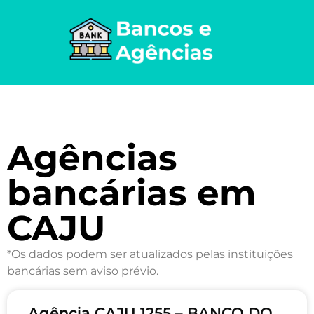
Agências
bancárias em
CAJU
*Os dados podem ser atualizados pelas instituições
bancárias sem aviso prévio.
Agência CAJU 1255 – BANCO DO