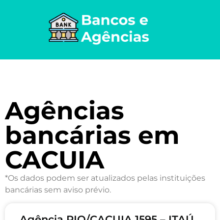
Agências
bancárias em
CACUIA
*Os dados podem ser atualizados pelas instituições
bancárias sem aviso prévio.
Agência RIO/CACUIA 1595 – ITAÚ