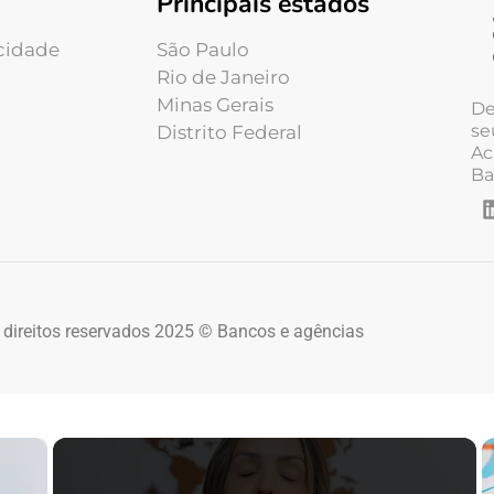
Principais estados
acidade
São Paulo
Rio de Janeiro
Minas Gerais
De
se
Distrito Federal
Ac
Ba
 direitos reservados 2025 © Bancos e agências
×