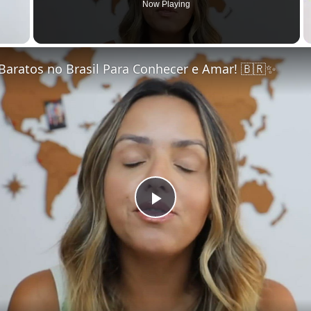
Now Playing
Baratos no Brasil Para Conhecer e Amar! 🇧🇷✨
Play Video