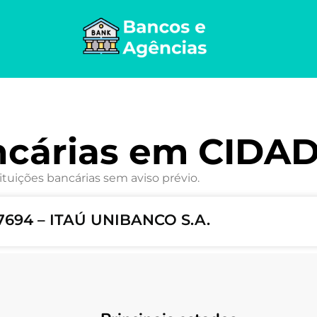
ncárias em CIDA
ituições bancárias sem aviso prévio.
694 – ITAÚ UNIBANCO S.A.