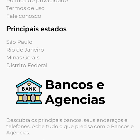
Política de privacidade
Termos de uso
Fale conosco
Principais estados
São Paulo
Rio de Janeiro
Minas Gerais
Distrito Federal
Descubra os principais bancos, seus endereços e
telefones. Ache tudo o que precisa com o Bancos e
Agências.