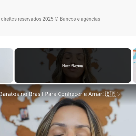
 direitos reservados 2025 © Bancos e agências
×
Now Playing
 Video
Baratos no Brasil Para Conhecer e Amar! 🇧🇷✨