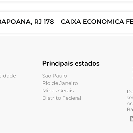
BAPOANA, RJ 178 – CAIXA ECONOMICA 
Principais estados
acidade
São Paulo
Rio de Janeiro
Minas Gerais
De
se
Distrito Federal
Ac
Ba