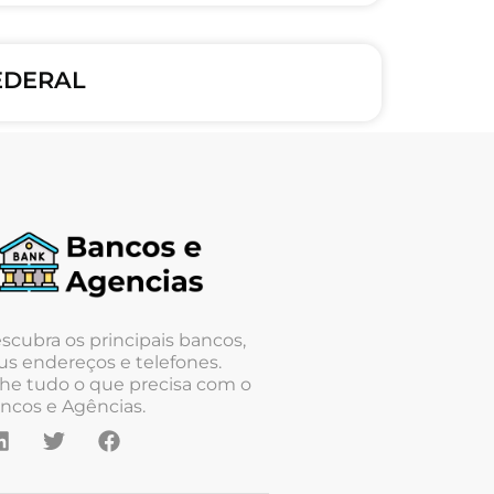
FEDERAL
scubra os principais bancos,
us endereços e telefones.
he tudo o que precisa com o
ncos e Agências.