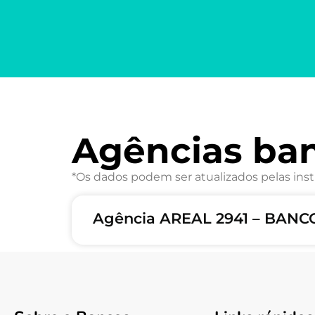
Agências ba
*Os dados podem ser atualizados pelas inst
Agência AREAL 2941 – BANC