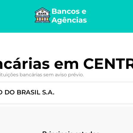
ncárias em CENT
ituições bancárias sem aviso prévio.
O DO BRASIL S.A.