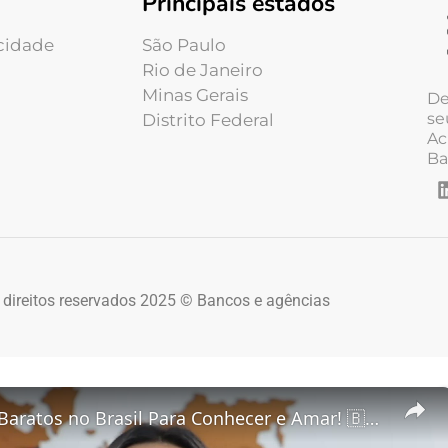
Principais estados
acidade
São Paulo
Rio de Janeiro
Minas Gerais
De
se
Distrito Federal
Ac
Ba
 direitos reservados 2025 © Bancos e agências
5 Destinos Baratos no Brasil Para Conhecer e Amar! 🇧🇷✨