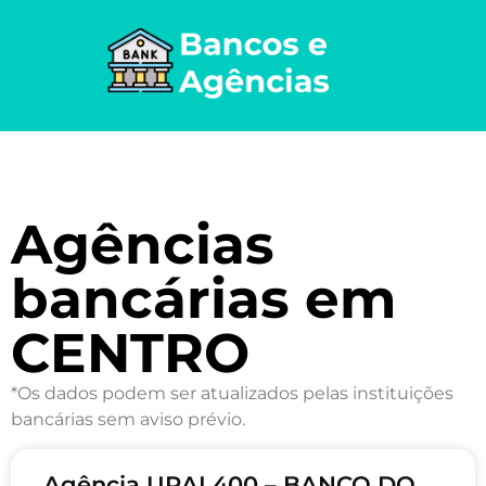
Agências
bancárias em
CENTRO
*Os dados podem ser atualizados pelas instituições
bancárias sem aviso prévio.
Agência URAI 400 – BANCO DO